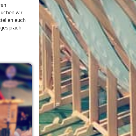
ren
suchen wir
tellen euch
rgespräch