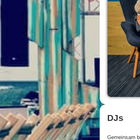
DJs
Gemeinsam bes