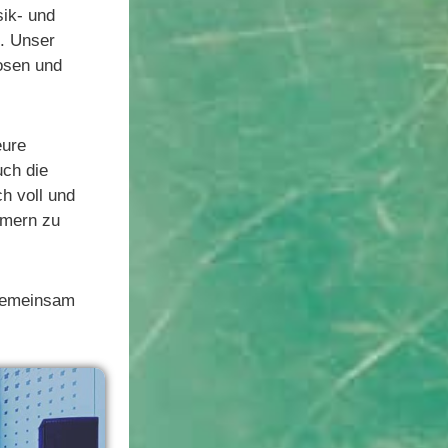
sik- und
t. Unser
osen und
eure
uch die
h voll und
mmern zu
 gemeinsam