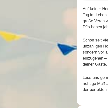
Auf keiner Ho
Tag im Leben 
große Verantwo
DJs haben jah
Schon seit vi
unzähligen Hoc
sondern vor a
einzugehen – 
deiner Gäste.
Lass uns geme
richtige Maß 
der perfekten