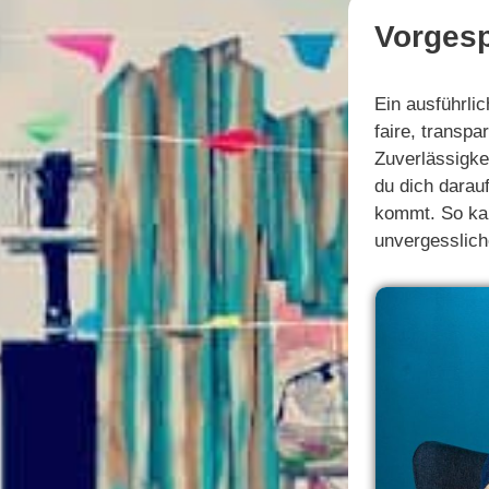
Vorges
Ein ausführli
faire, transpa
Zuverlässigke
du dich darau
kommt. So kan
unvergesslich