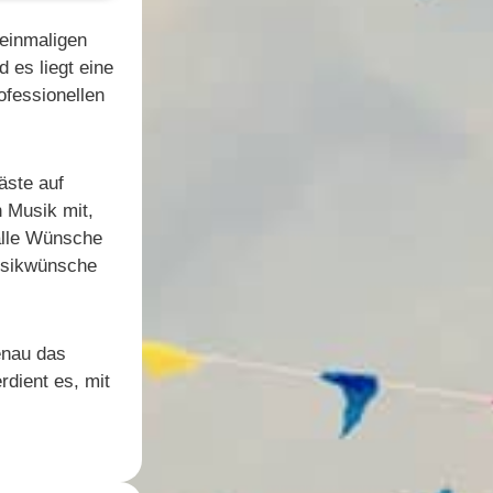
 einmaligen
 es liegt eine
ofessionellen
äste auf
n Musik mit,
 alle Wünsche
Musikwünsche
enau das
rdient es, mit