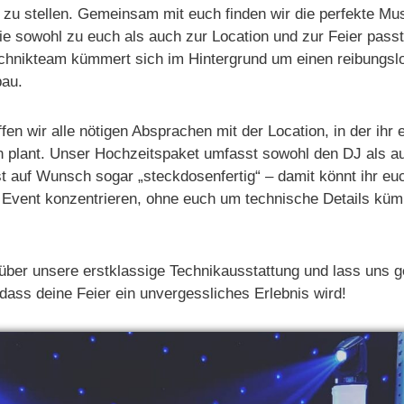
 zu stellen. Gemeinsam mit euch finden wir die perfekte Mu
die sowohl zu euch als auch zur Location und zur Feier pass
chnikteam kümmert sich im Hintergrund um einen reibungsl
bau.
ffen wir alle nötigen Absprachen mit der Location, in der ihr 
en plant. Unser Hochzeitspaket umfasst sowohl den DJ als a
st auf Wunsch sogar „steckdosenfertig“ – damit könnt ihr euc
 Event konzentrieren, ohne euch um technische Details kü
über unsere erstklassige Technikausstattung und lass uns
 dass deine Feier ein unvergessliches Erlebnis wird!