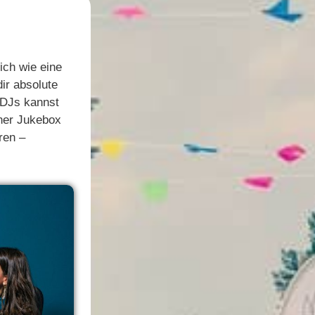
ich wie eine
dir absolute
s DJs kannst
iner Jukebox
ren –