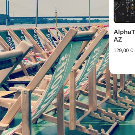
AlphaT
AZ
129,00
€