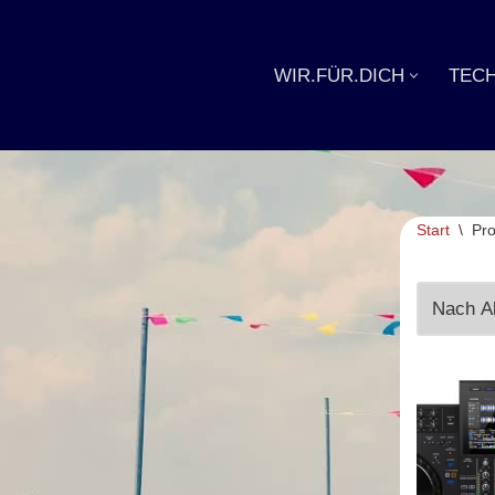
Zum
WIR.FÜR.DICH
TECH
Inhalt
springen
Start
\
Pro