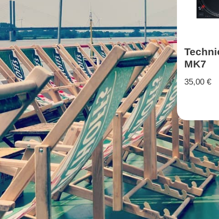
Techni
MK7
35,00
€