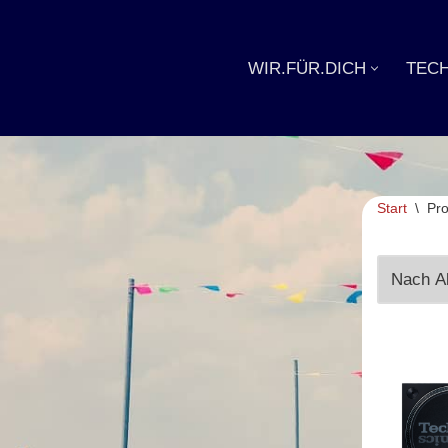
Zum
WIR.FÜR.DICH
TECH
Inhalt
springen
Start
\
Pro