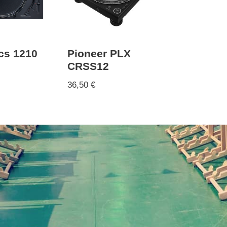
cs 1210
Pioneer PLX
CRSS12
36,50
€