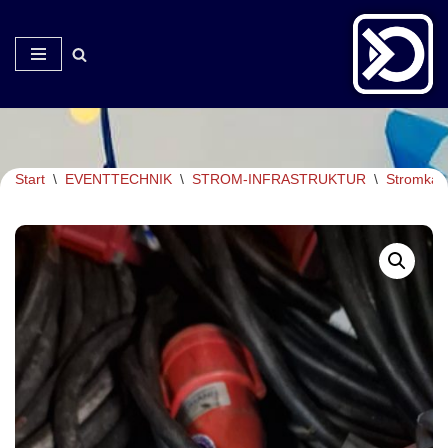
Zum
Inhalt
springen
Start
\
EVENTTECHNIK
\
STROM-INFRASTRUKTUR
\
Stromkab