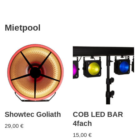
Mietpool
Showtec Goliath
COB LED BAR
4fach
29,00
€
15,00
€