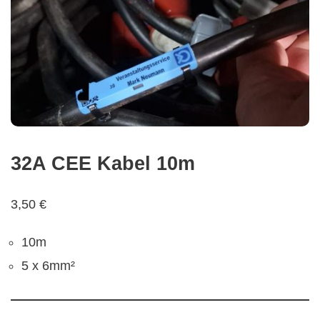
32A CEE Kabel 10m
3,50
€
10m
5 x 6mm²