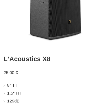
L’Acoustics X8
25,00
€
8″ TT
1,5″ HT
129dB