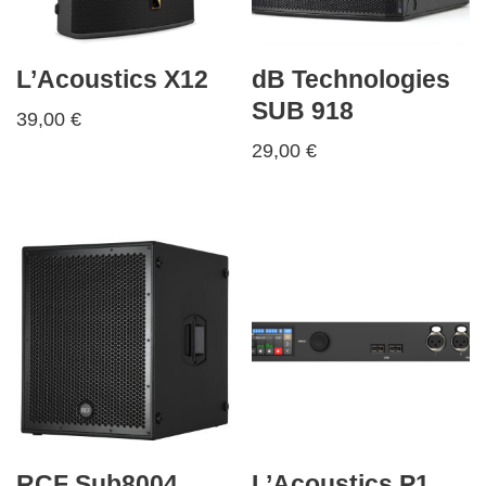
L’Acoustics X12
dB Technologies
SUB 918
39,00
€
29,00
€
RCF Sub8004
L’Acoustics P1