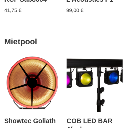
41,75
€
99,00
€
Mietpool
Showtec Goliath
COB LED BAR