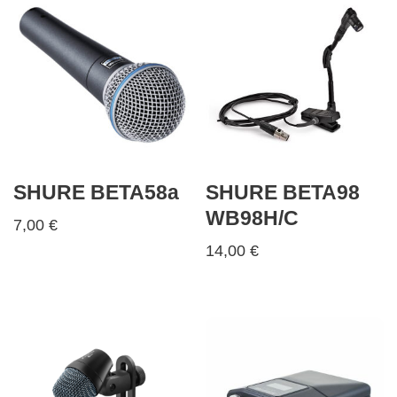
SHURE BETA58a
SHURE BETA98
WB98H/C
7,00
€
14,00
€