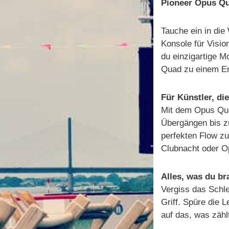
Pioneer Opus Qu
Tauche ein in die
Konsole für Visio
du einzigartige M
Quad zu einem Er
Für Künstler, di
Mit dem Opus Quad
Übergängen bis z
perfekten Flow z
Clubnacht oder Op
Alles, was du br
Vergiss das Schle
Griff. Spüre die L
auf das, was zähl