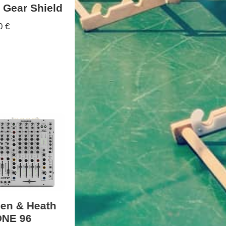
 Gear Shield
50
€
len & Heath
AlphaTheta
ACER Be
NE 96
XDJ-AZ
H6517ST