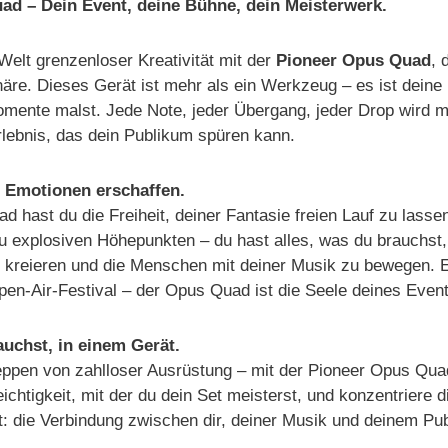
ad – Dein Event, deine Bühne, dein Meisterwerk.
 Welt grenzenloser Kreativität mit der
Pioneer Opus Quad
, 
näre. Dieses Gerät ist mehr als ein Werkzeug – es ist deine
omente malst. Jede Note, jeder Übergang, jeder Drop wird 
lebnis, das dein Publikum spüren kann.
e Emotionen erschaffen.
 hast du die Freiheit, deiner Fantasie freien Lauf zu lasse
u explosiven Höhepunkten – du hast alles, was du brauchst
u kreieren und die Menschen mit deiner Musik zu bewegen. E
en-Air-Festival – der Opus Quad ist die Seele deines Event
auchst, in einem Gerät.
ppen von zahlloser Ausrüstung – mit der Pioneer Opus Quad
eichtigkeit, mit der du dein Set meisterst, und konzentriere 
t: die Verbindung zwischen dir, deiner Musik und deinem Pu