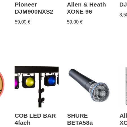
Pioneer
Allen & Heath
DJ
DJM900NXS2
XONE 96
8,
59,00
€
59,00
€
l
COB LED BAR
SHURE
Al
4fach
BETA58a
XO