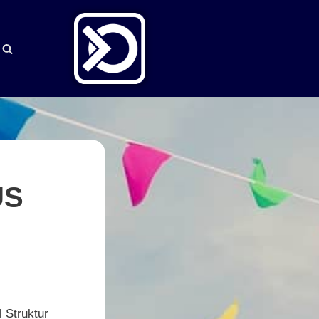
US
 Struktur