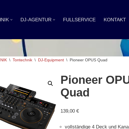
NIK
DJ-AGENTUR
FULLSERVICE
KONTAKT
NIK
\
Tontechnik
\
DJ-Equipment
\
Pioneer OPUS Quad
Pioneer OP
Quad
139,00
€
vollständige 4 Deck und Kanal