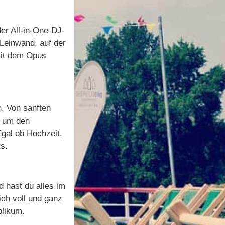
der All-in-One-DJ-
 Leinwand, auf der
mit dem Opus
n. Von sanften
, um den
gal ob Hochzeit,
s.
 hast du alles im
dich voll und ganz
blikum.