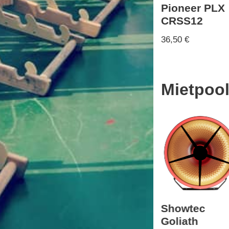
Pioneer PLX
CRSS12
36,50
€
Mietpoo
aTeta
LED Derby
Showtec
eer
Mini Dekker
Goliath