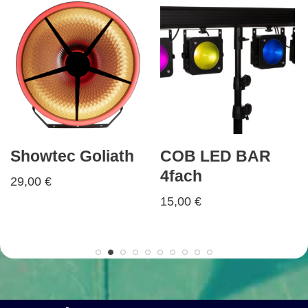
Showtec Goliath
COB LED BAR
4fach
29,00
€
15,00
€